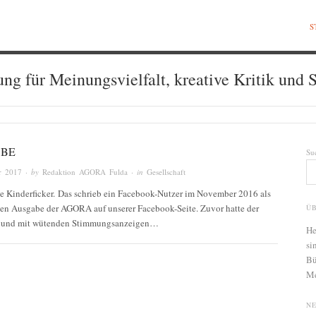
S
ung für Meinungsvielfalt, kreative Kritik und S
BE
Su
r 2017
· by
Redaktion AGORA Fulda
· in
Gesellschaft
te Kinderficker. Das schrieb ein Facebook-Nutzer im November 2016 als
n Ausgabe der AGORA auf unserer Facebook-Seite. Zuvor hatte der
Ü
ig und mit wütenden Stimmungsanzeigen…
He
si
Bü
Me
N