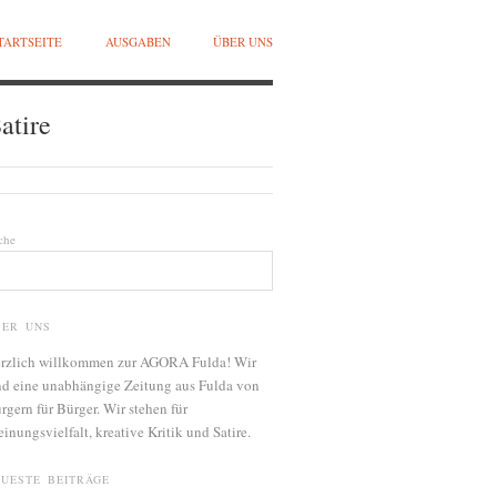
TARTSEITE
AUSGABEN
ÜBER UNS
atire
che
BER UNS
rzlich willkommen zur AGORA Fulda! Wir
nd eine unabhängige Zeitung aus Fulda von
rgern für Bürger. Wir stehen für
inungsvielfalt, kreative Kritik und Satire.
EUESTE BEITRÄGE