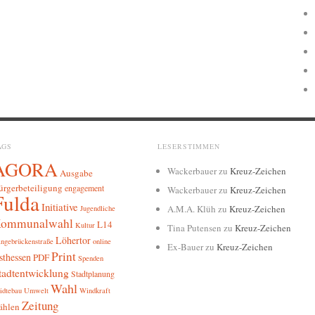
AGS
LESERSTIMMEN
AGORA
Wackerbauer
zu
Kreuz-Zeichen
Ausgabe
ürgerbeteiligung
engagement
Wackerbauer
zu
Kreuz-Zeichen
Fulda
Initiative
A.M.A. Klüh
zu
Kreuz-Zeichen
Jugendliche
ommunalwahl
L14
Kultur
Tina Putensen
zu
Kreuz-Zeichen
Löhertor
ngebrückenstraße
online
Ex-Bauer
zu
Kreuz-Zeichen
Print
sthessen
PDF
Spenden
tadtentwicklung
Stadtplanung
Wahl
ädtebau
Umwelt
Windkraft
Zeitung
ählen