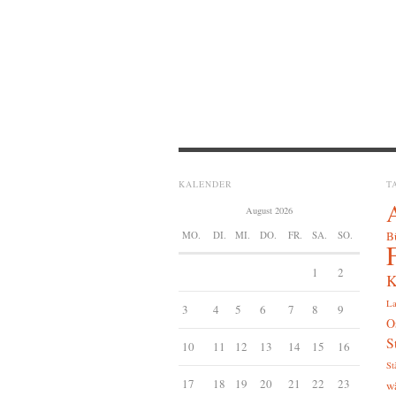
KALENDER
T
August 2026
MO.
DI.
MI.
DO.
FR.
SA.
SO.
B
1
2
K
La
3
4
5
6
7
8
9
O
S
10
11
12
13
14
15
16
St
17
18
19
20
21
22
23
w