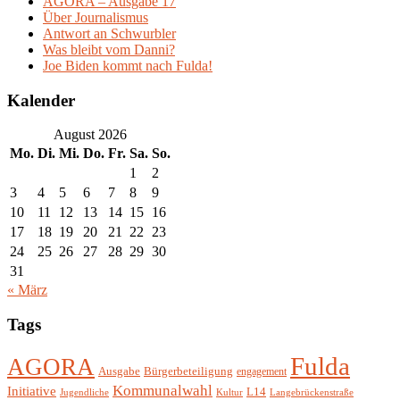
AGORA – Ausgabe 17
Über Journalismus
Antwort an Schwurbler
Was bleibt vom Danni?
Joe Biden kommt nach Fulda!
Kalender
August 2026
Mo.
Di.
Mi.
Do.
Fr.
Sa.
So.
1
2
3
4
5
6
7
8
9
10
11
12
13
14
15
16
17
18
19
20
21
22
23
24
25
26
27
28
29
30
31
« März
Tags
Fulda
AGORA
Ausgabe
Bürgerbeteiligung
engagement
Kommunalwahl
Initiative
L14
Jugendliche
Kultur
Langebrückenstraße