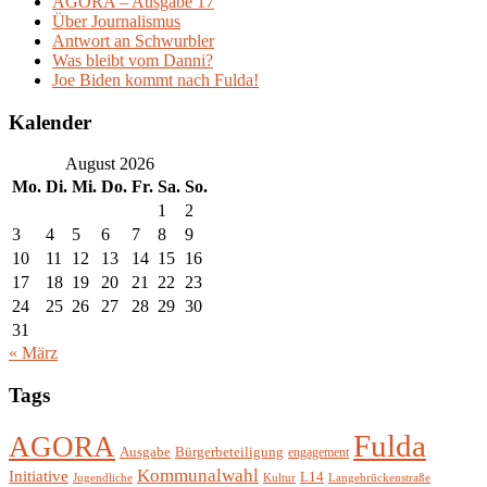
AGORA – Ausgabe 17
Über Journalismus
Antwort an Schwurbler
Was bleibt vom Danni?
Joe Biden kommt nach Fulda!
Kalender
August 2026
Mo.
Di.
Mi.
Do.
Fr.
Sa.
So.
1
2
3
4
5
6
7
8
9
10
11
12
13
14
15
16
17
18
19
20
21
22
23
24
25
26
27
28
29
30
31
« März
Tags
Fulda
AGORA
Ausgabe
Bürgerbeteiligung
engagement
Kommunalwahl
Initiative
L14
Jugendliche
Kultur
Langebrückenstraße