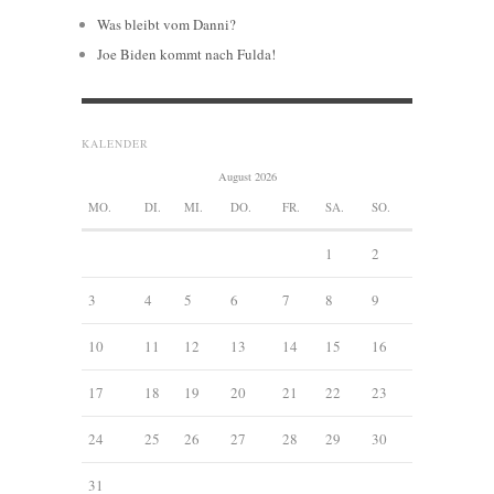
Was bleibt vom Danni?
Joe Biden kommt nach Fulda!
KALENDER
August 2026
MO.
DI.
MI.
DO.
FR.
SA.
SO.
1
2
3
4
5
6
7
8
9
10
11
12
13
14
15
16
17
18
19
20
21
22
23
24
25
26
27
28
29
30
31