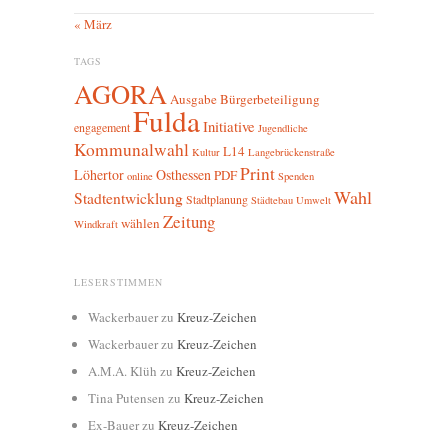
« März
TAGS
AGORA
Ausgabe
Bürgerbeteiligung
Fulda
Initiative
engagement
Jugendliche
Kommunalwahl
L14
Kultur
Langebrückenstraße
Print
Löhertor
Osthessen
PDF
online
Spenden
Wahl
Stadtentwicklung
Stadtplanung
Städtebau
Umwelt
Zeitung
wählen
Windkraft
LESERSTIMMEN
Wackerbauer
zu
Kreuz-Zeichen
Wackerbauer
zu
Kreuz-Zeichen
A.M.A. Klüh
zu
Kreuz-Zeichen
Tina Putensen
zu
Kreuz-Zeichen
Ex-Bauer
zu
Kreuz-Zeichen