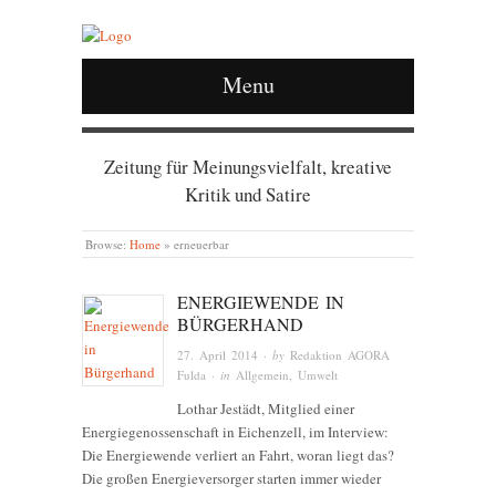
Menu
Zeitung für Meinungsvielfalt, kreative
Kritik und Satire
Browse:
Home
»
erneuerbar
ENERGIEWENDE IN
BÜRGERHAND
27. April 2014
· by
Redaktion AGORA
Fulda
· in
Allgemein
,
Umwelt
Lothar Jestädt, Mitglied einer
Energiegenossenschaft in Eichenzell, im Interview:
Die Energiewende verliert an Fahrt, woran liegt das?
Die großen Energieversorger starten immer wieder