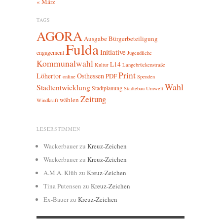
« März
TAGS
AGORA
Ausgabe
Bürgerbeteiligung
Fulda
Initiative
engagement
Jugendliche
Kommunalwahl
L14
Kultur
Langebrückenstraße
Print
Löhertor
Osthessen
PDF
online
Spenden
Wahl
Stadtentwicklung
Stadtplanung
Städtebau
Umwelt
Zeitung
wählen
Windkraft
LESERSTIMMEN
Wackerbauer
zu
Kreuz-Zeichen
Wackerbauer
zu
Kreuz-Zeichen
A.M.A. Klüh
zu
Kreuz-Zeichen
Tina Putensen
zu
Kreuz-Zeichen
Ex-Bauer
zu
Kreuz-Zeichen