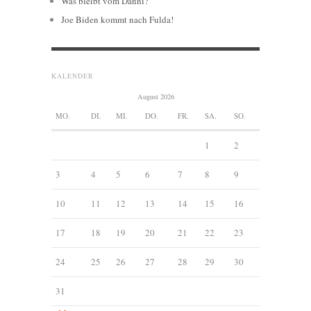
Was bleibt vom Danni?
Joe Biden kommt nach Fulda!
KALENDER
August 2026
MO.
DI.
MI.
DO.
FR.
SA.
SO.
1
2
3
4
5
6
7
8
9
10
11
12
13
14
15
16
17
18
19
20
21
22
23
24
25
26
27
28
29
30
31