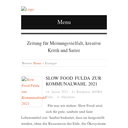
Menu
Zeitung für Meinungsvielfalt, kreative
Kritik und Satire
Browse:
Home
»
Erzeuger
SLOW FOOD FULDA ZUR
KOMMUNALWAHL 2021
14. Januar 2021
· by
Redaktion AGORA
Fulda
· in
Allgemein
Für was wir stehen: Slow Food setzt
sich für gute, saubere und faire
Lebensmittel ein: Sauber bedeutet, dass sie hergestellt
werden, ohne die Ressourcen der Erde, die Ökosysteme