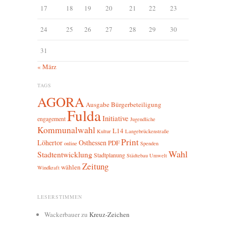
17
18
19
20
21
22
23
24
25
26
27
28
29
30
31
« März
TAGS
AGORA
Ausgabe
Bürgerbeteiligung
Fulda
Initiative
engagement
Jugendliche
Kommunalwahl
L14
Kultur
Langebrückenstraße
Print
Löhertor
Osthessen
PDF
online
Spenden
Wahl
Stadtentwicklung
Stadtplanung
Städtebau
Umwelt
Zeitung
wählen
Windkraft
LESERSTIMMEN
Wackerbauer
zu
Kreuz-Zeichen