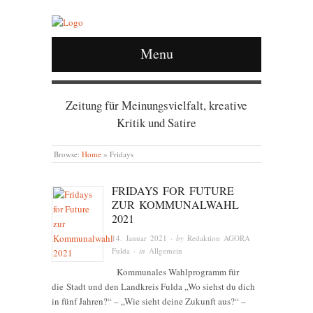
Menu
Zeitung für Meinungsvielfalt, kreative
Kritik und Satire
Browse:
Home
»
Fridays
FRIDAYS FOR FUTURE
ZUR KOMMUNALWAHL
2021
14. Januar 2021
· by
Redaktion AGORA
Fulda
· in
Allgemein
Kommunales Wahlprogramm für
die Stadt und den Landkreis Fulda „Wo siehst du dich
in fünf Jahren?“ – „Wie sieht deine Zukunft aus?“ –