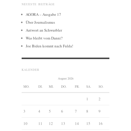
NEUESTE BEITRÄGE
AGORA – Ausgabe 17
Über Journalismus
Antwort an Schwurbler
Was bleibt vom Danni?
Joe Biden kommt nach Fulda!
KALENDER
August 2026
MO.
DI.
MI.
DO.
FR.
SA.
SO.
1
2
3
4
5
6
7
8
9
10
11
12
13
14
15
16