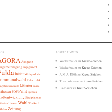
AGS
LESERSTIMMEN
AGORA
Wackerbauer
zu
Kreuz-Zeichen
Ausgabe
ürgerbeteiligung
engagement
Wackerbauer
zu
Kreuz-Zeichen
Fulda
Initiative
A.M.A. Klüh
zu
Kreuz-Zeichen
Jugendliche
ommunalwahl
L14
Kultur
Tina Putensen
zu
Kreuz-Zeichen
Löhertor
ngebrückenstraße
online
Ex-Bauer
zu
Kreuz-Zeichen
Print
sthessen
PDF
Spenden
tadtentwicklung
Stadtplanung
Wahl
ädtebau
Umwelt
Windkraft
Zeitung
ählen