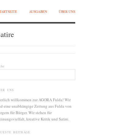
TARTSEITE
AUSGABEN
ÜBER UNS
atire
che
BER UNS
rzlich willkommen zur AGORA Fulda! Wir
nd eine unabhängige Zeitung aus Fulda von
rgern für Bürger. Wir stehen für
inungsvielfalt, kreative Kritik und Satire.
EUESTE BEITRÄGE