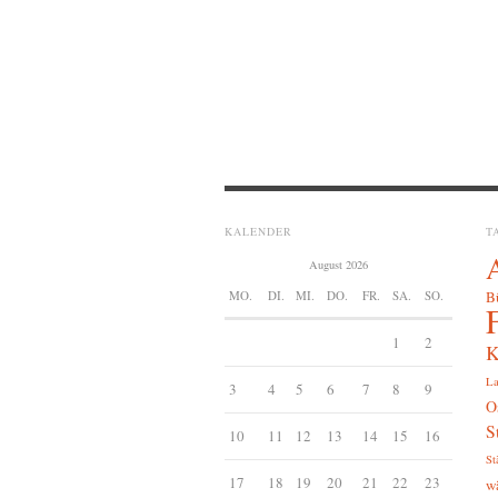
KALENDER
T
August 2026
MO.
DI.
MI.
DO.
FR.
SA.
SO.
B
1
2
K
La
3
4
5
6
7
8
9
O
S
10
11
12
13
14
15
16
St
17
18
19
20
21
22
23
w