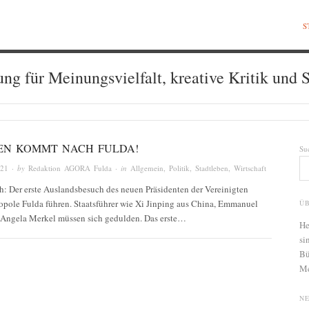
S
ung für Meinungsvielfalt, kreative Kritik und S
DEN KOMMT NACH FULDA!
Su
021
· by
Redaktion AGORA Fulda
· in
Allgemein
,
Politik
,
Stadtleben
,
Wirtschaft
ch: Der erste Auslandsbesuch des neuen Präsidenten der Vereinigten
ropole Fulda führen. Staatsführer wie Xi Jinping aus China, Emmanuel
Ü
 Angela Merkel müssen sich gedulden. Das erste…
He
si
Bü
Me
N