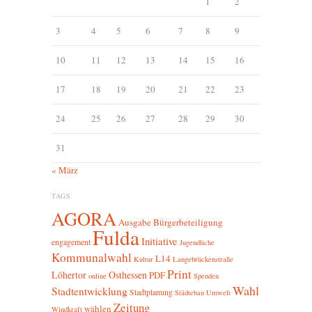
1
2
3
4
5
6
7
8
9
10
11
12
13
14
15
16
17
18
19
20
21
22
23
24
25
26
27
28
29
30
31
« März
TAGS
AGORA
Ausgabe
Bürgerbeteiligung
Fulda
Initiative
engagement
Jugendliche
Kommunalwahl
L14
Kultur
Langebrückenstraße
Print
Löhertor
Osthessen
PDF
online
Spenden
Wahl
Stadtentwicklung
Stadtplanung
Städtebau
Umwelt
Zeitung
wählen
Windkraft