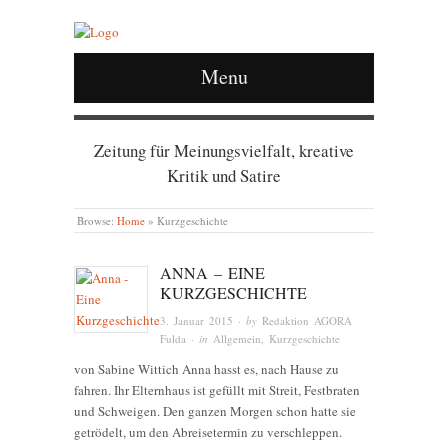
Menu
Zeitung für Meinungsvielfalt, kreative
Kritik und Satire
Browse:
Home
»
Kurzgeschichte
ANNA – EINE
KURZGESCHICHTE
3. Januar 2015
· by
Redaktion AGORA
Fulda
· in
Allgemein
,
Kurzgeschichte
von Sabine Wittich Anna hasst es, nach Hause zu
fahren. Ihr Elternhaus ist gefüllt mit Streit, Festbraten
und Schweigen. Den ganzen Morgen schon hatte sie
getrödelt, um den Abreisetermin zu verschleppen.