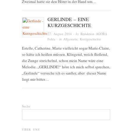
Zweimal hatte sie den Hörer in der Hand um…
GERLINDE – EINE
KURZGESCHICHTE
27. August 2014
· by
Redaktion AGORA
Fulda
· in
Allgemein
,
Kurzgeschichte
Estelle, Catherine, Marie vielleicht sogar Marie-Claire,
so hätte ich heißen müssen. Klingend, weich fließend,
die Zunge streichelnd, schon mein Name wäre eine
Melodie. „GERLINDE!“ höre ich mich selbst sprechen,
„Gerlinde“ versuche ich es sanfter, aber dieser Name
liegt mir bitter…
Suche
ÜBER UNS