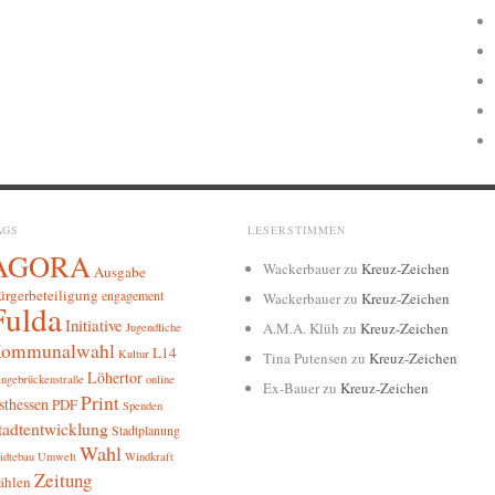
AGS
LESERSTIMMEN
AGORA
Wackerbauer
zu
Kreuz-Zeichen
Ausgabe
ürgerbeteiligung
engagement
Wackerbauer
zu
Kreuz-Zeichen
Fulda
Initiative
A.M.A. Klüh
zu
Kreuz-Zeichen
Jugendliche
ommunalwahl
L14
Kultur
Tina Putensen
zu
Kreuz-Zeichen
Löhertor
ngebrückenstraße
online
Ex-Bauer
zu
Kreuz-Zeichen
Print
sthessen
PDF
Spenden
tadtentwicklung
Stadtplanung
Wahl
ädtebau
Umwelt
Windkraft
Zeitung
ählen