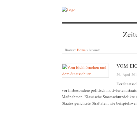
Zeit
Browse:
Home
»
lecomte
VOM EI
29. April 20
Der Staatssc
vor insbesondere politisch motivierten, sta
Maßnahmen. Klassische Staatsschutzdelikte si
Staates gerichtete Straftaten, wie beispielsw