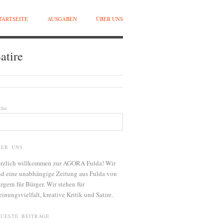
TARTSEITE
AUSGABEN
ÜBER UNS
atire
che
BER UNS
rzlich willkommen zur AGORA Fulda! Wir
nd eine unabhängige Zeitung aus Fulda von
rgern für Bürger. Wir stehen für
inungsvielfalt, kreative Kritik und Satire.
EUESTE BEITRÄGE