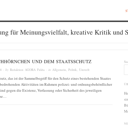
S
ung für Meinungsvielfalt, kreative Kritik und S
CHHÖRNCHEN UND DEM STAATSSCHUTZ
Su
14
· by
Redaktion AGORA Fulda
· in
Allgemein
,
Politik
,
Umwelt
hutz, das ist der Sammelbegriff für den Schutz eines bestehenden Staates
atsbedrohenden Aktivitäten im Rahmen polizei- und ordnungsbehördlicher
Ü
nd gegen die Existenz, Verfassung oder Sicherheit des jeweiligen
He
eise…
si
Bü
Me
N