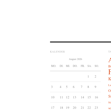
KALENDER
T
August 2026
MO.
DI.
MI.
DO.
FR.
SA.
SO.
B
1
2
K
La
3
4
5
6
7
8
9
O
S
10
11
12
13
14
15
16
St
17
18
19
20
21
22
23
w