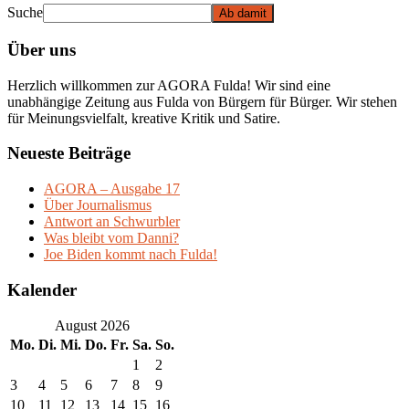
Suche
Über uns
Herzlich willkommen zur AGORA Fulda! Wir sind eine
unabhängige Zeitung aus Fulda von Bürgern für Bürger. Wir stehen
für Meinungsvielfalt, kreative Kritik und Satire.
Neueste Beiträge
AGORA – Ausgabe 17
Über Journalismus
Antwort an Schwurbler
Was bleibt vom Danni?
Joe Biden kommt nach Fulda!
Kalender
August 2026
Mo.
Di.
Mi.
Do.
Fr.
Sa.
So.
1
2
3
4
5
6
7
8
9
10
11
12
13
14
15
16