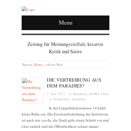
Menu
Zeitung für Meinungsvielfalt, kreative
Kritik und Satire
Browse:
Home
»
offener Brief
DIE VERTREIBUNG AUS
DEM PARADIES?
7. Juni 2017
· by
Redaktion AGORA Fulda
· in
Gesellschaft
,
Stadtleben
In der Langebrückenstrasse 14 kehrt
keine Ruhe ein. Die Existenzbedrohung der Initiativen
ist nach wie vor da, die Stadt geht einen Schritt vor und
zwei zurück und die Öffentlichkeit schaut immer