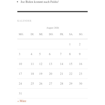
Joe Biden kommt nach Fulda!
KALENDER
August 2026
MO.
DI.
MI.
DO.
FR.
SA.
SO.
1
2
3
4
5
6
7
8
9
10
11
12
13
14
15
16
17
18
19
20
21
22
23
24
25
26
27
28
29
30
31
« März