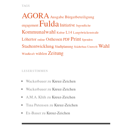
TAGS
AGORA
Ausgabe
Bürgerbeteiligung
Fulda
Initiative
engagement
Jugendliche
Kommunalwahl
L14
Kultur
Langebrückenstraße
Print
Löhertor
Osthessen
PDF
online
Spenden
Wahl
Stadtentwicklung
Stadtplanung
Städtebau
Umwelt
Zeitung
wählen
Windkraft
LESERSTIMMEN
Wackerbauer
zu
Kreuz-Zeichen
Wackerbauer
zu
Kreuz-Zeichen
A.M.A. Klüh
zu
Kreuz-Zeichen
Tina Putensen
zu
Kreuz-Zeichen
Ex-Bauer
zu
Kreuz-Zeichen