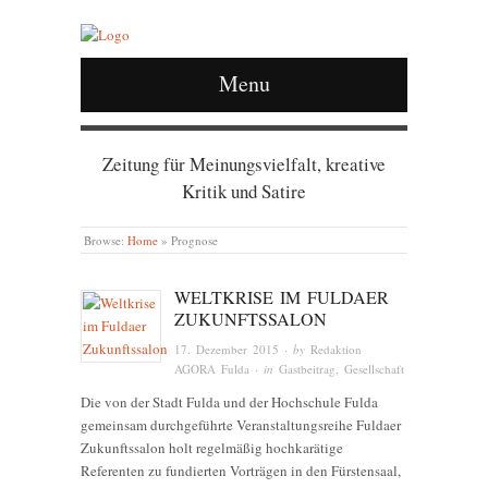
Menu
Zeitung für Meinungsvielfalt, kreative
Kritik und Satire
Browse:
Home
»
Prognose
WELTKRISE IM FULDAER
ZUKUNFTSSALON
17. Dezember 2015
· by
Redaktion
AGORA Fulda
· in
Gastbeitrag
,
Gesellschaft
Die von der Stadt Fulda und der Hochschule Fulda
gemeinsam durchgeführte Veranstaltungsreihe Fuldaer
Zukunftssalon holt regelmäßig hochkarätige
Referenten zu fundierten Vorträgen in den Fürstensaal,