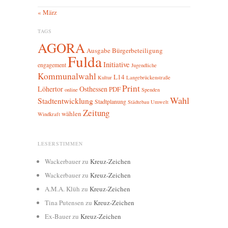
« März
TAGS
AGORA
Ausgabe
Bürgerbeteiligung
Fulda
Initiative
engagement
Jugendliche
Kommunalwahl
L14
Kultur
Langebrückenstraße
Print
Löhertor
Osthessen
PDF
online
Spenden
Wahl
Stadtentwicklung
Stadtplanung
Städtebau
Umwelt
Zeitung
wählen
Windkraft
LESERSTIMMEN
Wackerbauer
zu
Kreuz-Zeichen
Wackerbauer
zu
Kreuz-Zeichen
A.M.A. Klüh
zu
Kreuz-Zeichen
Tina Putensen
zu
Kreuz-Zeichen
Ex-Bauer
zu
Kreuz-Zeichen