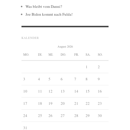
Was bleibt vom Danni?
Joe Biden kommt nach Fulda!
KALENDER
August 2026
MO.
DI.
MI.
DO.
FR.
SA.
SO.
1
2
3
4
5
6
7
8
9
10
11
12
13
14
15
16
17
18
19
20
21
22
23
24
25
26
27
28
29
30
31