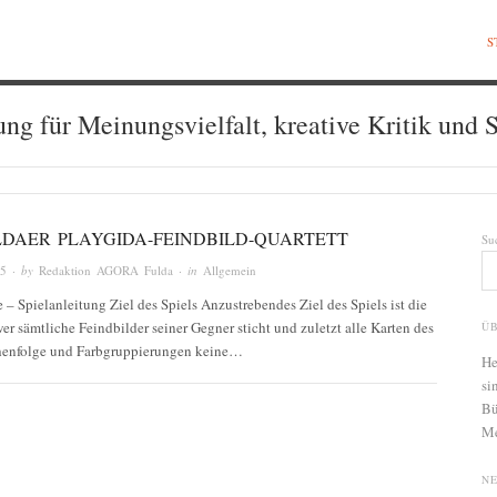
S
ung für Meinungsvielfalt, kreative Kritik und S
LDAER PLAYGIDA-FEINDBILD-QUARTETT
Su
15
· by
Redaktion AGORA Fulda
· in
Allgemein
 Spielanleitung Ziel des Spiels Anzustrebendes Ziel des Spiels ist die
wer sämtliche Feindbilder seiner Gegner sticht und zuletzt alle Karten des
Ü
eihenfolge und Farbgruppierungen keine…
He
si
Bü
Me
N