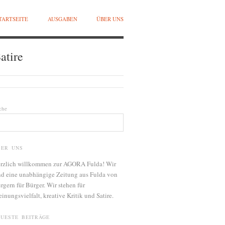
TARTSEITE
AUSGABEN
ÜBER UNS
atire
che
BER UNS
rzlich willkommen zur AGORA Fulda! Wir
nd eine unabhängige Zeitung aus Fulda von
rgern für Bürger. Wir stehen für
inungsvielfalt, kreative Kritik und Satire.
EUESTE BEITRÄGE