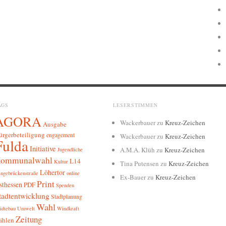
AGS
LESERSTIMMEN
AGORA
Wackerbauer
zu
Kreuz-Zeichen
Ausgabe
ürgerbeteiligung
engagement
Wackerbauer
zu
Kreuz-Zeichen
Fulda
Initiative
A.M.A. Klüh
zu
Kreuz-Zeichen
Jugendliche
ommunalwahl
L14
Kultur
Tina Putensen
zu
Kreuz-Zeichen
Löhertor
ngebrückenstraße
online
Ex-Bauer
zu
Kreuz-Zeichen
Print
sthessen
PDF
Spenden
tadtentwicklung
Stadtplanung
Wahl
ädtebau
Umwelt
Windkraft
Zeitung
ählen