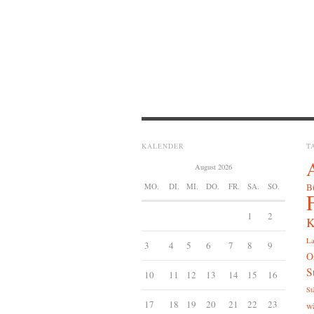
KALENDER
T
August 2026
MO.
DI.
MI.
DO.
FR.
SA.
SO.
B
1
2
K
La
3
4
5
6
7
8
9
O
S
10
11
12
13
14
15
16
St
17
18
19
20
21
22
23
w