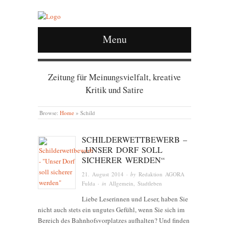
Menu
Zeitung für Meinungsvielfalt, kreative
Kritik und Satire
Browse:
Home
»
Schild
SCHILDERWETTBEWERB –
„UNSER DORF SOLL
SICHERER WERDEN“
21. August 2014
· by
Redaktion AGORA
Fulda
· in
Allgemein
,
Stadtleben
Liebe Leserinnen und Leser, haben Sie
nicht auch stets ein ungutes Gefühl, wenn Sie sich im
Bereich des Bahnhofsvorplatzes aufhalten? Und finden