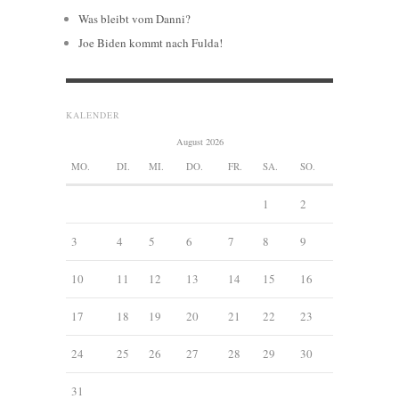
Was bleibt vom Danni?
Joe Biden kommt nach Fulda!
KALENDER
August 2026
MO.
DI.
MI.
DO.
FR.
SA.
SO.
1
2
3
4
5
6
7
8
9
10
11
12
13
14
15
16
17
18
19
20
21
22
23
24
25
26
27
28
29
30
31