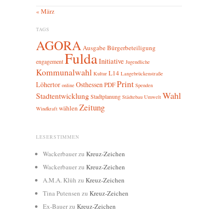
« März
TAGS
AGORA
Ausgabe
Bürgerbeteiligung
Fulda
Initiative
engagement
Jugendliche
Kommunalwahl
L14
Kultur
Langebrückenstraße
Print
Löhertor
Osthessen
PDF
online
Spenden
Wahl
Stadtentwicklung
Stadtplanung
Städtebau
Umwelt
Zeitung
wählen
Windkraft
LESERSTIMMEN
Wackerbauer
zu
Kreuz-Zeichen
Wackerbauer
zu
Kreuz-Zeichen
A.M.A. Klüh
zu
Kreuz-Zeichen
Tina Putensen
zu
Kreuz-Zeichen
Ex-Bauer
zu
Kreuz-Zeichen