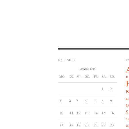
KALENDER
T
August 2026
MO.
DI.
MI.
DO.
FR.
SA.
SO.
B
1
2
K
La
3
4
5
6
7
8
9
O
S
10
11
12
13
14
15
16
St
17
18
19
20
21
22
23
w