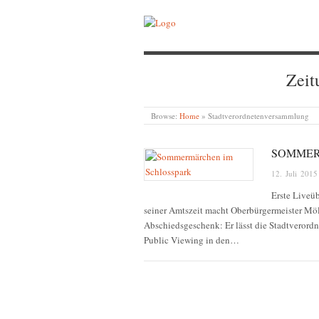
Zeit
Browse:
Home
»
Stadtverordnetenversammlung
SOMMER
12. Juli 2015
Erste Liveü
seiner Amtszeit macht Oberbürgermeister Möl
Abschiedsgeschenk: Er lässt die Stadtverord
Public Viewing in den…