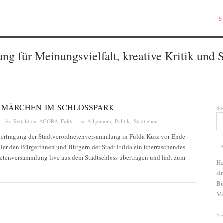
S
ung für Meinungsvielfalt, kreative Kritik und S
MÄRCHEN IM SCHLOSSPARK
Su
· by
Redaktion AGORA Fulda
· in
Allgemein
,
Politik
,
Stadtleben
bertragung der Stadtverordnetenversammlung in Fulda Kurz vor Ende
ler den Bürgerinnen und Bürgern der Stadt Fulda ein überraschendes
Ü
netenversammlung live aus dem Stadtschloss übertragen und lädt zum
He
si
Bü
Me
N