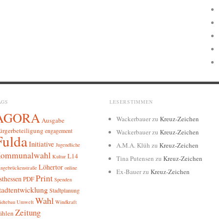
AGS
LESERSTIMMEN
AGORA
Wackerbauer
zu
Kreuz-Zeichen
Ausgabe
ürgerbeteiligung
engagement
Wackerbauer
zu
Kreuz-Zeichen
Fulda
Initiative
A.M.A. Klüh
zu
Kreuz-Zeichen
Jugendliche
ommunalwahl
L14
Kultur
Tina Putensen
zu
Kreuz-Zeichen
Löhertor
ngebrückenstraße
online
Ex-Bauer
zu
Kreuz-Zeichen
Print
sthessen
PDF
Spenden
tadtentwicklung
Stadtplanung
Wahl
ädtebau
Umwelt
Windkraft
Zeitung
ählen