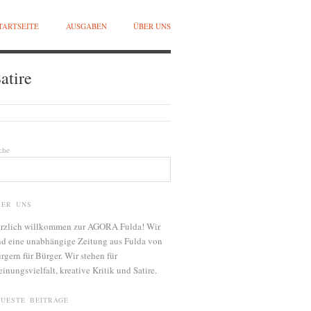
TARTSEITE
AUSGABEN
ÜBER UNS
atire
che
BER UNS
rzlich willkommen zur AGORA Fulda! Wir
nd eine unabhängige Zeitung aus Fulda von
rgern für Bürger. Wir stehen für
inungsvielfalt, kreative Kritik und Satire.
EUESTE BEITRÄGE