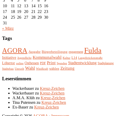
3
4
5
6
7
8
9
10
11
12
13
14
15
16
17
18
19
20
21
22
23
24
25
26
27
28
29
30
31
« März
Tags
Fulda
AGORA
Ausgabe
Bürgerbeteiligung
engagement
Kommunalwahl
Initiative
L14
Jugendliche
Kultur
Langebrückenstraße
Print
Stadtentwicklung
Löhertor
Osthessen
PDF
Stadtplanung
online
Spenden
Wahl
Zeitung
wählen
Städtebau
Umwelt
Windkraft
Leserstimmen
Wackerbauer
zu
Kreuz-Zeichen
Wackerbauer
zu
Kreuz-Zeichen
A.M.A. Klüh
zu
Kreuz-Zeichen
Tina Putensen
zu
Kreuz-Zeichen
Ex-Bauer
zu
Kreuz-Zeichen
Copyright © 2026
AGORA
·
Impressum