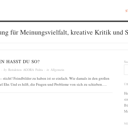
S
ung für Meinungsvielfalt, kreative Kritik und S
EN HASST DU SO?
Su
· by
Redaktion AGORA Fulda
· in
Allgemein
 sticht! Feindbilder zu haben ist so einfach. Wie damals in den großen
el Ehr. Und es hilft, die Fragen und Probleme von sich zu schieben….
Ü
He
si
Bü
Me
N