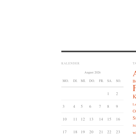
KALENDER
T
August 2026
MO.
DI.
MI.
DO.
FR.
SA.
SO.
B
1
2
K
La
3
4
5
6
7
8
9
O
S
10
11
12
13
14
15
16
St
17
18
19
20
21
22
23
w