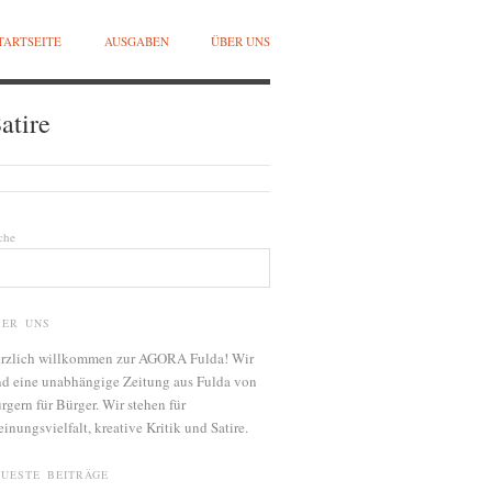
TARTSEITE
AUSGABEN
ÜBER UNS
atire
che
BER UNS
rzlich willkommen zur AGORA Fulda! Wir
nd eine unabhängige Zeitung aus Fulda von
rgern für Bürger. Wir stehen für
inungsvielfalt, kreative Kritik und Satire.
EUESTE BEITRÄGE