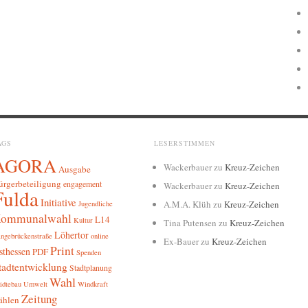
AGS
LESERSTIMMEN
AGORA
Wackerbauer
zu
Kreuz-Zeichen
Ausgabe
ürgerbeteiligung
engagement
Wackerbauer
zu
Kreuz-Zeichen
Fulda
Initiative
A.M.A. Klüh
zu
Kreuz-Zeichen
Jugendliche
ommunalwahl
L14
Kultur
Tina Putensen
zu
Kreuz-Zeichen
Löhertor
ngebrückenstraße
online
Ex-Bauer
zu
Kreuz-Zeichen
Print
sthessen
PDF
Spenden
tadtentwicklung
Stadtplanung
Wahl
ädtebau
Umwelt
Windkraft
Zeitung
ählen