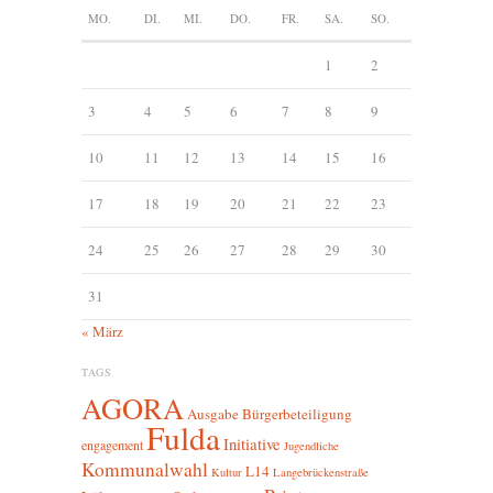
MO.
DI.
MI.
DO.
FR.
SA.
SO.
1
2
3
4
5
6
7
8
9
10
11
12
13
14
15
16
17
18
19
20
21
22
23
24
25
26
27
28
29
30
31
« März
TAGS
AGORA
Ausgabe
Bürgerbeteiligung
Fulda
Initiative
engagement
Jugendliche
Kommunalwahl
L14
Kultur
Langebrückenstraße