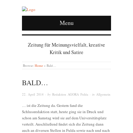
Menu
Zeitung für Meinungsvielfalt, kreative
Kritik und Satire
Browse:
Home
»
Bald…
BALD…
22. April 2014
· by
Redaktion AGORA Fulda
· in
Allgemein
… ist die Zeitung da. Gestern fand die
Schlussredaktion statt, heute ging sie in Druck und
schon am Samstag wird sie auf dem Universitätsplatz
verteilt. Anschließend findet sich die Zeitung dann
auch an diversen Stellen in Fulda sowie nach und nach