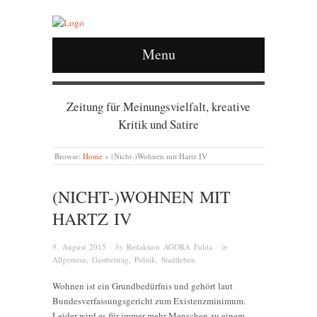
Menu
Zeitung für Meinungsvielfalt, kreative
Kritik und Satire
Browse:
Home
»
(Nicht-)Wohnen mit Hartz IV
(NICHT-)WOHNEN MIT
HARTZ IV
9. August 2015
· by
Redaktion AGORA Fulda
· in
Allgemein
,
Gastbeitrag
,
Politik
,
Stadtleben
Wohnen ist ein Grundbedürfnis und gehört laut
Bundesverfassungsgericht zum Existenzminimum.
Leider wird es für immer mehr Menschen zu einem