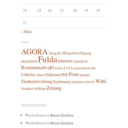
24
25
26
27
28
29
30
31
« März
TAGS
AGORA
Ausgabe
Bürgerbeteiligung
Fulda
Initiative
engagement
Jugendliche
Kommunalwahl
L14
Kultur
Langebrückenstraße
Print
Löhertor
Osthessen
PDF
online
Spenden
Wahl
Stadtentwicklung
Stadtplanung
Städtebau
Umwelt
Zeitung
wählen
Windkraft
LESERSTIMMEN
Wackerbauer
zu
Kreuz-Zeichen
Wackerbauer
zu
Kreuz-Zeichen