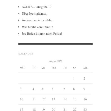
AGORA – Ausgabe 17
Über Journalismus
Antwort an Schwurbler
Was bleibt vom Danni?
Joe Biden kommt nach Fulda!
KALENDER
August 2026
MO.
DI.
MI.
DO.
FR.
SA.
SO.
1
2
3
4
5
6
7
8
9
10
11
12
13
14
15
16
17
18
19
20
21
22
23