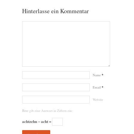
Hinterlasse ein Kommentar
Name
*
Email
*
Website
Bitte gib eine Antwort in Ziffern ein:
achtzehn − acht =