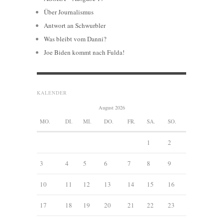
Über Journalismus
Antwort an Schwurbler
Was bleibt vom Danni?
Joe Biden kommt nach Fulda!
KALENDER
August 2026
MO.
DI.
MI.
DO.
FR.
SA.
SO.
1
2
3
4
5
6
7
8
9
10
11
12
13
14
15
16
17
18
19
20
21
22
23