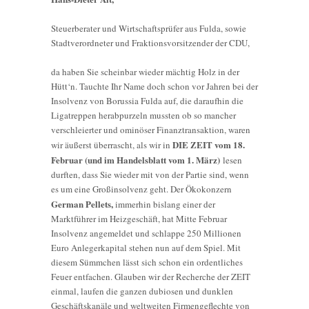
Steuerberater und Wirtschaftsprüfer aus Fulda, sowie
Stadtverordneter und Fraktionsvorsitzender der CDU,
da haben Sie scheinbar wieder mächtig Holz in der
Hütt‘n. Tauchte Ihr Name doch schon vor Jahren bei der
Insolvenz von Borussia Fulda auf, die daraufhin die
Ligatreppen herabpurzeln mussten ob so mancher
verschleierter und ominöser Finanztransaktion, waren
DIE ZEIT vom 18.
wir äußerst überrascht, als wir in
Februar (und im Handelsblatt vom 1. März)
lesen
durften, dass Sie wieder mit von der Partie sind, wenn
es um eine Großinsolvenz geht. Der Ökokonzern
German Pellets,
immerhin bislang einer der
Marktführer im Heizgeschäft, hat Mitte Februar
Insolvenz angemeldet und schlappe 250 Millionen
Euro Anlegerkapital stehen nun auf dem Spiel. Mit
diesem Sümmchen lässt sich schon ein ordentliches
Feuer entfachen. Glauben wir der Recherche der ZEIT
einmal, laufen die ganzen dubiosen und dunklen
Geschäftskanäle und weltweiten Firmengeflechte von