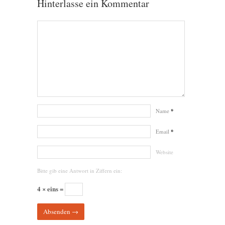
Hinterlasse ein Kommentar
Name
*
Email
*
Website
Bitte gib eine Antwort in Ziffern ein:
4 × eins =