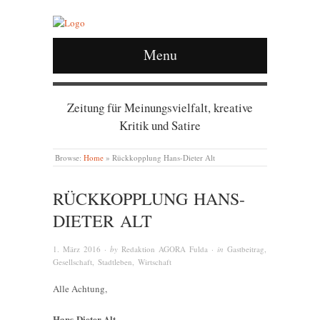
Menu
Zeitung für Meinungsvielfalt, kreative
Kritik und Satire
Browse:
Home
»
Rückkopplung Hans-Dieter Alt
RÜCKKOPPLUNG HANS-
DIETER ALT
1. März 2016
· by
Redaktion AGORA Fulda
· in
Gastbeitrag
,
Gesellschaft
,
Stadtleben
,
Wirtschaft
Alle Achtung,
Hans-Dieter Alt,