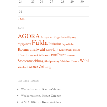
24
25
26
27
28
29
30
31
« März
TAGS
AGORA
Ausgabe
Bürgerbeteiligung
Fulda
Initiative
engagement
Jugendliche
Kommunalwahl
L14
Kultur
Langebrückenstraße
Print
Löhertor
Osthessen
PDF
online
Spenden
Wahl
Stadtentwicklung
Stadtplanung
Städtebau
Umwelt
Zeitung
wählen
Windkraft
LESERSTIMMEN
Wackerbauer
zu
Kreuz-Zeichen
Wackerbauer
zu
Kreuz-Zeichen
A.M.A. Klüh
zu
Kreuz-Zeichen